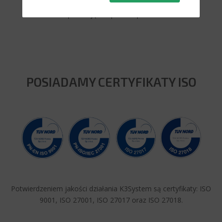
zapewniając wsparcie opiekuna
POSIADAMY CERTYFIKATY ISO
Potwierdzeniem jakości działania K3System są certyfikaty: ISO
9001, ISO 27001, ISO 27017 oraz ISO 27018.