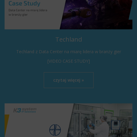
Techland
Techland z Data Center na miarę lidera w branży gier
[VIDEO CASE STUDY]
czytaj więcej »