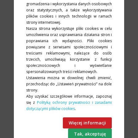
gromadzenia i wykorzystania danych osobowych
oraz statystycznych, a także wykorzystywania
plików cookies i innych technologii w ramach
POSIADAMY DOŚWIADCZENIE
strony internetowej.
ponad 25 lat aktywności na rynku IT
Nasza strona wykorzystuje pliki cookies w celu
umożliwienia oraz usprawniania działania stron i
poprawiania ich wydajności. Pliki cookies
powiązane z serwisami społecznościowymi i
treściami reklamowymi, należące do osób
trzecich, umożliwiają korzystanie z funkcji
społecznościowych i wyświetlanie
spersonalizowanych treści reklamowych.
DZIAŁAMY ODPOWIEDZIALNIE
Ustawienia można w dowolnej chwili zmienić,
przechodząc do „Ustawień prywatności” na dole
dając pełne wsparcie techniczne
strony.
Aby uzyskać szczegółowe informacje, zapoznaj
się z
Polityką ochrony prywatności i zasadami
dotyczącymi plików cookies
.
Więcej informacji
ODPOWIADAMY NA POTRZEBY KLIENTA