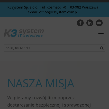
K3System Sp. z o.o. | ul. Kosmatki 70 | 03-982 Warszawa
e-mail:
office@k3system.com.pl
Togg
navig
NASZA MISJA
Wspieramy rozwój firm poprzez
dostarczanie bezpiecznej i sprawdzonej