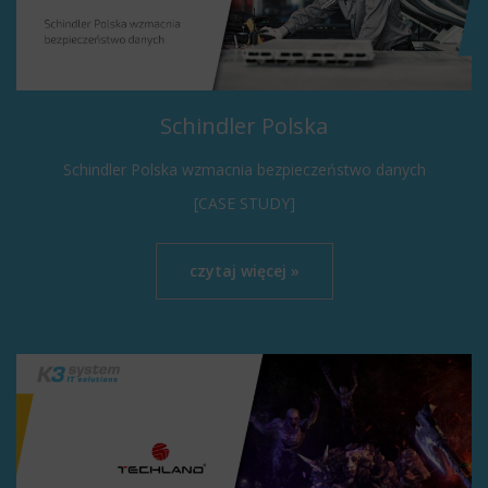
Schindler Polska
Schindler Polska wzmacnia bezpieczeństwo danych
[CASE STUDY]
czytaj więcej »