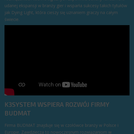
udanej ekspansji w branży gier i wsparła sukcesy takich tytułów
jak Dying Light, która cieszy się uznaniem graczy na całym
świecie.
K3SYSTEM WSPIERA ROZWÓJ FIRMY
BUDMAT
Firma BUDMAT znajduje się w czołówce branży w Polsce i
Europie. Zawdziecza to nowoczesnym rozwiązaniom w