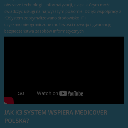
obszarze technologii i informatyzacji, dzięki którym może
świadczyć usługi na najwyższym poziomie. Dzięki współpracy z
K3System zoptymalizowano środowisko IT i
uzyskano nieograniczone możliwości rozwoju i gwarancję
bezpieczeństwa zasobów informatycznych.
JAK K3 SYSTEM WSPIERA MEDICOVER
POLSKA?