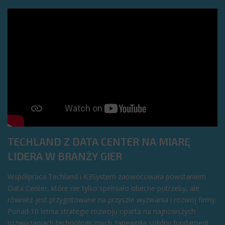
TECHLAND Z DATA CENTER NA MIARĘ
LIDERA W BRANŻY GIER
Współpraca Techland i K3System zaowocowała powstaniem
Data Center, które nie tylko spełniało obecne potrzeby, ale
również jest przygotowane na przyszłe wyzwania i rozwój firmy.
Ponad 10 letnia strategie rozwoju oparta na najnowszych
rozwiązaniach technologicznych zapewniła solidny fundament