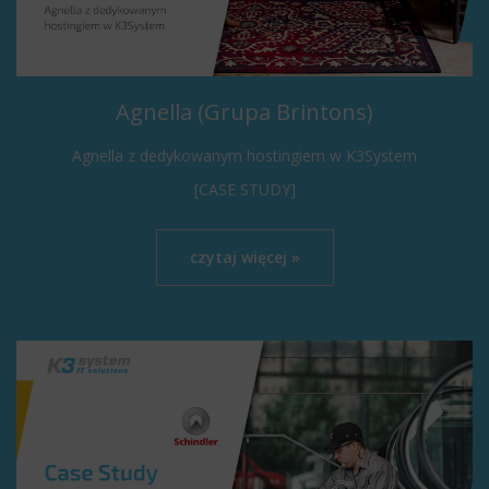
Agnella (Grupa Brintons)
Agnella z dedykowanym hostingiem w K3System
[CASE STUDY]
czytaj więcej »