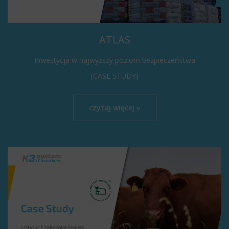
ATLAS
Inwestycja w najwyższy poziom bezpieczeństwa
[CASE STUDY]
czytaj więcej »