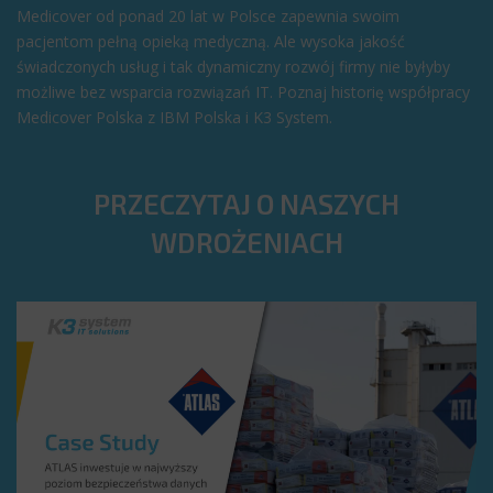
Medicover od ponad 20 lat w Polsce zapewnia swoim
pacjentom pełną opieką medyczną. Ale wysoka jakość
świadczonych usług i tak dynamiczny rozwój firmy nie byłyby
możliwe bez wsparcia rozwiązań IT. Poznaj historię współpracy
Medicover Polska z IBM Polska i K3 System.
PRZECZYTAJ O NASZYCH
WDROŻENIACH